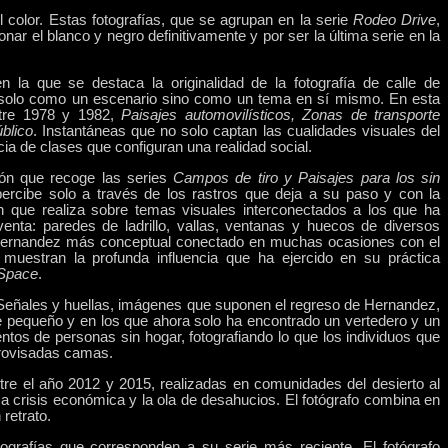
color. Estas fotografías, que se agrupan en la serie
Rodeo Drive
,
nar el blanco y negro definitivamente y por ser la última serie en la
n la que se destaca la originalidad de la fotografía de calle de
 solo como un escenario sino como un tema en sí mismo. En esta
ntre 1978 y 1982,
Paisajes automovilísticos, Zonas de transporte
blico
. Instantáneas que no solo captan las cualidades visuales del
cia de clases que configuran una realidad social.
ión que recoge las series
Campos de tiro y Paisajes para los sin
percibe solo a través de los rastros que deja a su paso y con la
ón que realiza sobre temas visuales interconectados a los que ha
venta:
paredes de ladrillo, vallas, ventanas y huecos de diversos
Hernandez más conceptual conectado en muchas ocasiones con el
uestran la profunda influencia que ha ejercido en su práctica
 Space
.
Señales y huellas,
imágenes que suponen el regreso de Hernandez,
de pequeño y en los que ahora
solo ha encontrado un vertedero y un
tos de personas sin hogar, fotografiando lo que los individuos que
provisadas camas.
e el año 2012 y 2015, realizadas en comunidades del desierto al
ma crisis económica
y la ola de desahucios. El fotógrafo combina en
 retrato.
otografías que corresponden a su serie más reciente. El fotógrafo