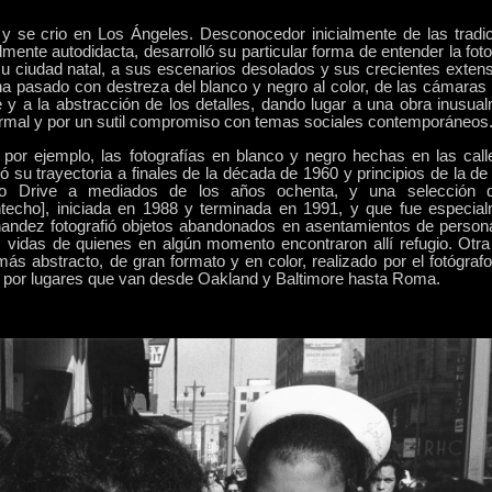
y se crio en Los Ángeles. Desconocedor inicialmente de las tradi
mente autodidacta, desarrolló su particular forma de entender la fotog
su ciudad natal, a sus escenarios desolados y sus crecientes exten
ha pasado con destreza del blanco y negro al color, de las cámaras
y a la abstracción de los detalles, dando lugar a una obra inusua
ormal y por un sutil compromiso con temas sociales contemporáneos
por ejemplo, las fotografías en blanco y negro hechas en las call
 su trayectoria a finales de la década de 1960 y principios de la de
deo Drive a mediados de los años ochenta, y una selección 
intecho], iniciada en 1988 y terminada en 1991, y que fue especia
ernandez fotografió objetos abandonados en asentamientos de person
vidas de quienes en algún momento encontraron allí refugio. Otra
ás abstracto, de gran formato y en color, realizado por el fotógrafo
es por lugares que van desde Oakland y Baltimore hasta Roma.