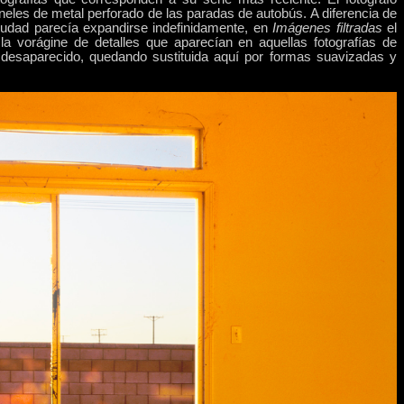
eles de metal perforado de las paradas de autobús
. A diferencia de
ciudad parecía expandirse indefinidamente, en
Imágenes filtradas
el
la vorágine de detalles que aparecían en aquellas
fotografías de
 desaparecido
, quedando sustituida aquí por formas suavizadas y