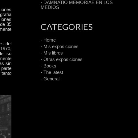
- DAMNATIO MEMORIAE EN LOS
MEDIOS
ciones
rafía
siones
 de 35
CATEGORIES
lmente
.
- Home
es del
- Mis exposiciones
 1970;
- Mis libros
de su
lmente
- Otras exposiciones
as sin
- Books
 parte
- The latest
 tanto
- General