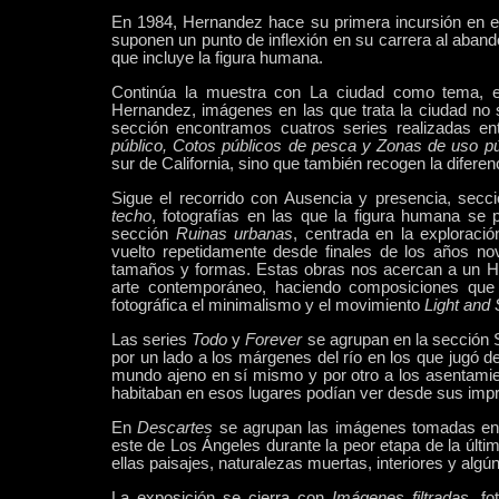
En 1984, Hernandez hace su primera incursión en el 
suponen un punto de inflexión en su carrera al abando
que incluye la figura humana.
Continúa la muestra con
La ciudad como tema,
e
Hernandez, imágenes en las que trata la ciudad no
sección encontramos cuatros series realizadas e
público, Cotos públicos de pesca y Zonas de uso pú
sur de California, sino que también recogen la diferen
Sigue el recorrido con
Ausencia y presencia
, secc
techo
, fotografías en las que la figura humana se 
sección
Ruinas urbanas
, centrada en la exploraci
vuelto repetidamente desde finales de los años no
tamaños y formas
. Estas obras nos acercan a un 
arte contemporáneo, haciendo composiciones que m
fotográfica el minimalismo y el movimiento
Light and
Las series
Todo
y
Forever
se agrupan en la sección
por un lado a los
márgenes del
río en los que jugó 
mundo ajeno en sí mismo y por otro a los asentamien
habitaban en esos lugares podían ver desde sus im
En
Descartes
se agrupan las imágenes tomadas entr
este de
Los Ángeles durante la peor etapa de la últi
ellas paisajes, naturalezas muertas, interiores y algún
La exposición se cierra con
Imágenes filtradas
, f