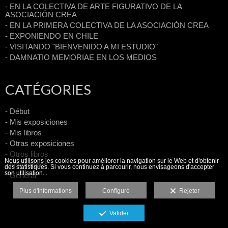
- EN LA COLECTIVA DE ARTE FIGURATIVO DE LA
ASOCIACIÓN CREA
- EN LA PRIMERA COLECTIVA DE LA ASOCIACIÓN CREA
- EXPONIENDO EN CHILE
- VISITANDO "BIENVENIDO A MI ESTUDIO"
- DAMNATIO MEMORIAE EN LOS MEDIOS
CATÉGORIES
- Début
- Mis exposiciones
- Mis libros
- Otras exposiciones
- Otros libros
Nous utilisons les cookies pour améliorer la navigation sur le Web et d'obtenir
- Novedades
des statistiques. Si vous continuez à parcourir, nous envisageons d'accepter
son utilisation. .
- General
Plus d'informations
Configuré
Rejeter
Valider