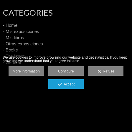
CATEGORIES
- Home
- Mis exposiciones
- Mis libros
- Otras exposiciones
- Books
- The latest
We use cookies to improve browsing our website and get statistics. If you keep
browsing we understand that you agree this use.
- General
More information
Configure
Refuse
Accept
Copyright: Pepe González Arenas
Legal advice