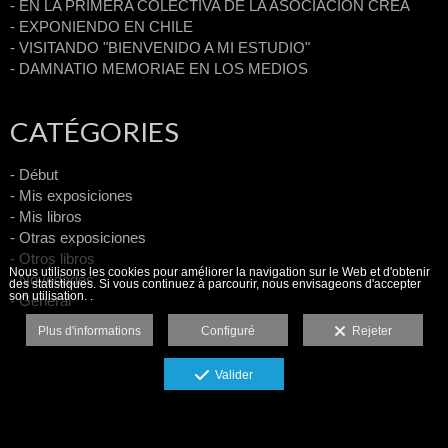
- EN LA PRIMERA COLECTIVA DE LA ASOCIACIÓN CREA
- EXPONIENDO EN CHILE
- VISITANDO "BIENVENIDO A MI ESTUDIO"
- DAMNATIO MEMORIAE EN LOS MEDIOS
CATÉGORIES
- Début
- Mis exposiciones
- Mis libros
- Otras exposiciones
- Otros libros
Nous utilisons les cookies pour améliorer la navigation sur le Web et d'obtenir
- Novedades
des statistiques. Si vous continuez à parcourir, nous envisageons d'accepter
son utilisation. .
- General
Plus d'informations
Configuré
Rejeter
Valider