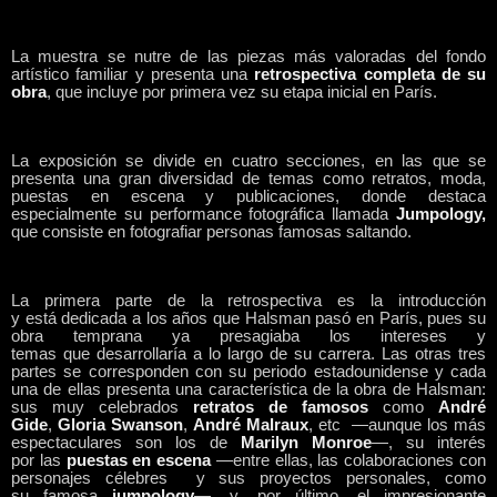
La muestra se nutre de las piezas más valoradas del fondo
artístico familiar y presenta una
retrospectiva completa de su
obra
, que incluye por primera vez su etapa inicial en París.
La exposición se divide en cuatro secciones, en las que se
presenta una gran diversidad de temas como retratos, moda,
puestas en escena y publicaciones, donde destaca
especialmente su performance fotográfica llamada
Jumpology,
que consiste en fotografiar personas famosas saltando.
La primera parte de la retrospectiva es la introducción
y está dedicada a los años que Halsman pasó en París, pues su
obra temprana ya presagiaba los intereses y
temas que desarrollaría a lo largo de su carrera. Las otras tres
partes se corresponden con su periodo estadounidense y cada
una de ellas presenta una característica de la obra de Halsman:
sus muy celebrados
retratos de famosos
como
André
Gide
,
Gloria
Swanson
,
André Malraux
, etc —aunque los más
espectaculares son los de
Marilyn Monroe
—, su interés
por las
puestas en escena
—entre ellas, las colaboraciones con
personajes célebres y sus proyectos personales, como
su famosa
jumpology
—, y, por último, el impresionante